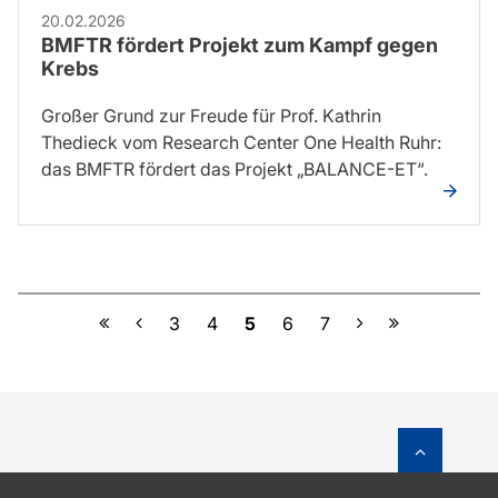
20.02.2026
BMFTR fördert Projekt zum Kampf gegen
Krebs
Großer Grund zur Freude für Prof. Kathrin
Thedieck vom Research Center One Health Ruhr:
das BMFTR fördert das Projekt „BALANCE-ET“.
Vorherige
Nächste
3
4
5
6
7
Zum Sei