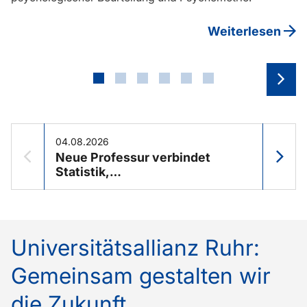
Weiterlesen
We
04.08.2026
20.07.
Neue Professur verbindet
Die Z
Vorheriger Slider
Nä
Statistik,…
gesta
Universitätsallianz Ruhr:
Gemeinsam gestalten wir
die Zukunft