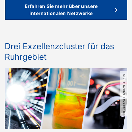
Erfahren Sie mehr über unsere
internationalen Netzwerke
Drei Exzellenzcluster für das
Ruhrgebiet
© Juliana Fischer​/​UA Ruhr