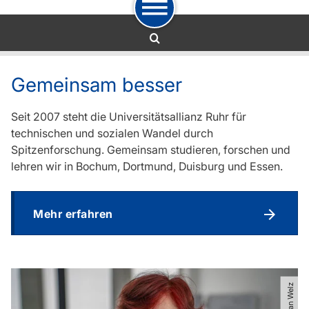
Zur Navigation
Zum Schnellzugriff
Zum Fuß der Seite mit weiteren Services
Zum Inhalt
Zur Startseite
Gemeinsam besser
Seit 2007 steht die Universitätsallianz Ruhr für
technischen und sozialen Wandel durch
Spitzenforschung. Gemeinsam studieren, forschen und
lehren wir in Bochum, Dortmund, Duisburg und Essen.
Mehr erfahren
© Julian Welz