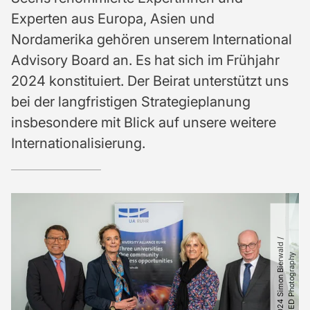
Experten aus Europa, Asien und
Nordamerika gehören unserem International
Advisory Board an. Es hat sich im Frühjahr
2024 konstituiert. Der Beirat unterstützt uns
bei der langfristigen Strategieplanung
insbesondere mit Blick auf unsere weitere
Internationalisierung.
©
2
0
2
4
S
i
m
o
n
B
i
e
r
a
l
d
​
/​
I
N
D
E
E
D
P
h
o
t
o
g
r
a
p
h
w
y