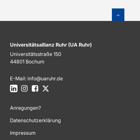
Zum Sei
Universitätsallianz Ruhr (UA Ruhr)
Universitätsstraße 150
44801 Bochum
E-Mail:
info@uaruhr.de
LinkedIn
Instagram
Facebook
X
Anregungen?
Datenschutzerklärung
Impressum