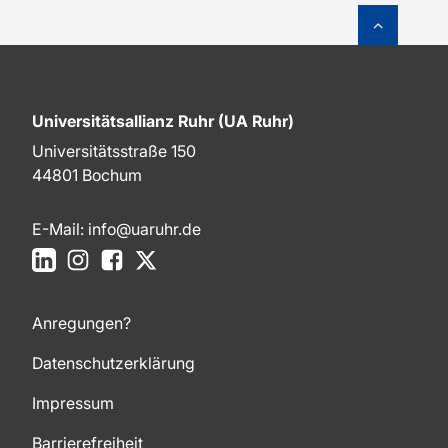
Zum Sei
Universitätsallianz Ruhr (UA Ruhr)
Universitätsstraße 150
44801 Bochum
E-Mail:
info@uaruhr.de
LinkedIn
Instagram
Facebook
X
Anregungen?
Datenschutzerklärung
Impressum
Barrierefreiheit