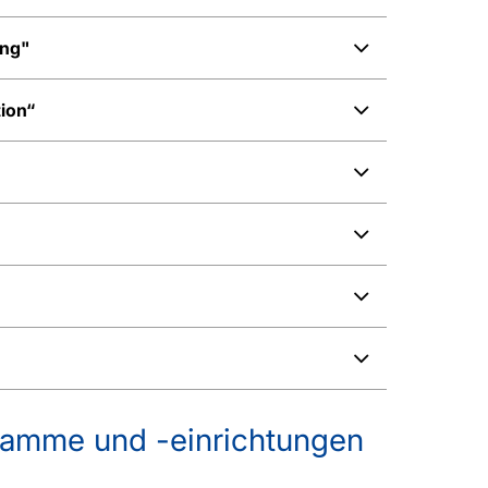
ung"
ion“
ramme und -einrichtungen