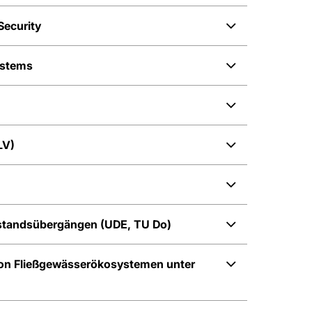
Security
ystems
LV)
standsübergängen (UDE, TU Do)
von Fließgewässerökosystemen unter