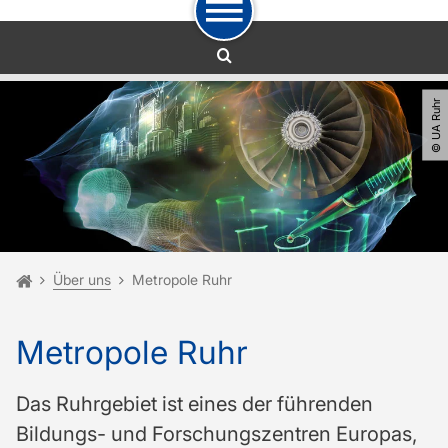
Zum Navigationspfad
Unterseiten von „Über uns“
Zur Navigation
Zum Schnellzugriff
Zum Fuß der Seite mit weiteren Services
Zum Inhalt
Zur Startseite
© UA Ruhr
Sie sind hier:
Startseite
Über uns
Metropole Ruhr
Metropole Ruhr
Das Ruhrgebiet ist eines der führenden
Bildungs- und Forschungszentren Europas,