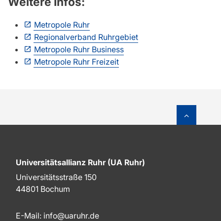
Weitere Infos:
Metropole Ruhr
Regionalverband Ruhrgebiet
Metropole Ruhr Business
Metropole Ruhr Freizeit
Zum Sei
Universitätsallianz Ruhr (UA Ruhr)
Universitätsstraße 150
44801 Bochum
E-Mail:
info@uaruhr.de