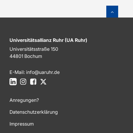
Zum Sei
Universitätsallianz Ruhr (UA Ruhr)
Universitätsstraße 150
44801 Bochum
E-Mail:
info@uaruhr.de
LinkedIn
Instagram
Facebook
X
Anregungen?
Datenschutzerklärung
Impressum