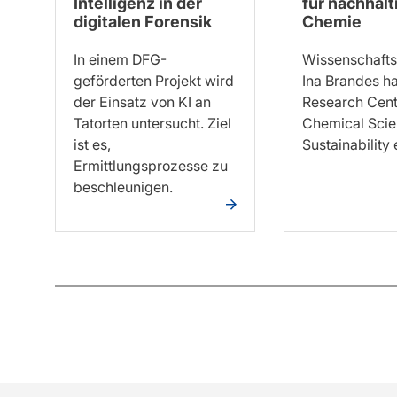
Intelligenz in der
für nachhalt
digitalen Forensik
Chemie
In einem DFG-
Wissenschafts
geförderten Projekt wird
Ina Brandes ha
der Einsatz von KI an
Research Cent
Tatorten untersucht. Ziel
Chemical Scie
ist es,
Sustainability 
Ermittlungsprozesse zu
beschleunigen.