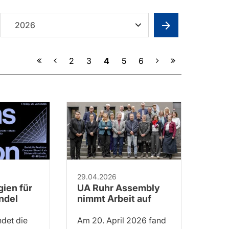
2026
Vorherige
Nächste
2
3
4
5
6
29.04.2026
ien für
UA Ruhr Assembly
ndel
nimmt Arbeit auf
ndet die
Am 20. April 2026 fand