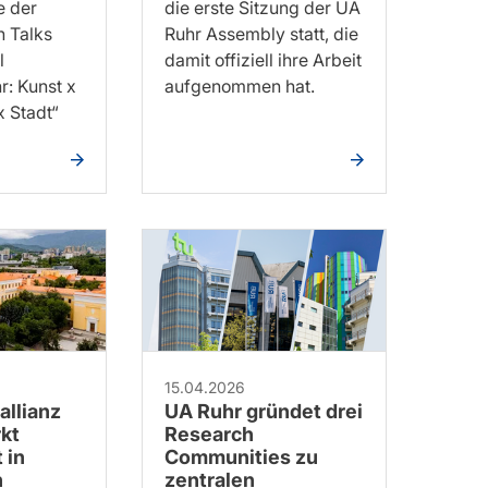
e der
die erste Sitzung der UA
n Talks
Ruhr Assembly statt, die
l
damit offiziell ihre Arbeit
r: Kunst x
aufgenommen hat.
x Stadt“
15.04.2026
allianz
UA Ruhr gründet drei
kt
Research
 in
Communities zu
n
zentralen