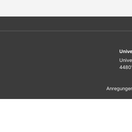
Unive
Unive
4480
Anregunge
Zum Seitenanfang