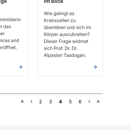
ige
im Blick
Wie gelingt es
ministerin
Krebszellen zu
t das
überleben und sich im
er
Körper auszubreiten?
nces and
Dieser Frage widmet
eröffnet.
sich Prof. Dr. Dr.
Alpaslan Tasdogan.
Vorherige
Nächste
2
3
4
5
6