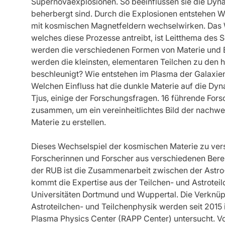
Supernovaexplosionen. So beeinflussen sie die Dyna
beherbergt sind. Durch die Explosionen entstehen W
mit kosmischen Magnetfeldern wechselwirken. Das 
welches diese Prozesse antreibt, ist Leitthema des
werden die verschiedenen Formen von Materie und 
werden die kleinsten, elementaren Teilchen zu den 
beschleunigt? Wie entstehen im Plasma der Galaxi
Welchen Einfluss hat die dunkle Materie auf die Dyna
Tjus, einige der Forschungsfragen. 16 führende Forsc
zusammen, um ein vereinheitlichtes Bild der nach
Materie zu erstellen.
Dieses Wechselspiel der kosmischen Materie zu vers
Forscherinnen und Forscher aus verschiedenen Ber
der RUB ist die Zusammenarbeit zwischen der Astro-
kommt die Expertise aus der Teilchen- und Astrote
Universitäten Dortmund und Wuppertal. Die Verknüpf
Astroteilchen- und Teilchenphysik werden seit 2015 
Plasma Physics Center (RAPP Center) untersucht. V