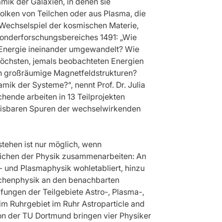
mik der Galaxien, in denen sie
olken von Teilchen oder aus Plasma, die
Wechselspiel der kosmischen Materie,
 Sonderforschungsbereiches 1491: „Wie
Energie ineinander umgewandelt? Wie
höchsten, jemals beobachteten Energien
en großräumige Magnetfeldstrukturen?
mik der Systeme?“, nennt Prof. Dr. Julia
hende arbeiten in 13 Teilprojekten
weisbaren Spuren der wechselwirkenden
tehen ist nur möglich, wenn
eichen der Physik zusammenarbeiten: An
 und Plasmaphysik wohletabliert, hinzu
ilchenphysik an den benachbarten
ungen der Teilgebiete Astro-, Plasma-,
im Ruhrgebiet im Ruhr Astroparticle and
on der TU Dortmund bringen vier Physiker