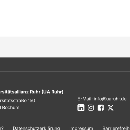
rsitätsallianz Ruhr (UA Ruhr)
E-Mail:
info@uaruhr.de
rsitätsstraße 150
LinkedIn
Instagram
Facebook
X
1 Bochum
n?
Datenschutzerklärung
Impressum
Barrierefreih