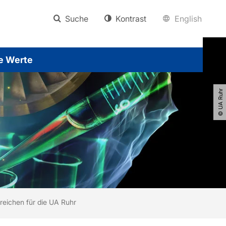
Suche
Kontrast
English
e Werte
© UA Ruhr
reichen für die UA Ruhr