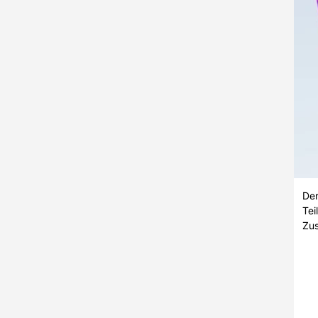
Der
Tei
Zus