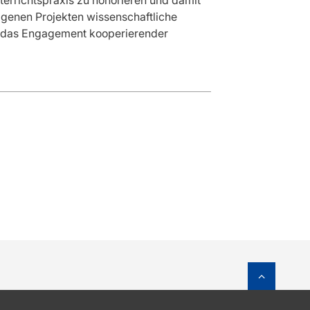
igenen Projekten wissenschaftliche
d das Engagement kooperierender
Zum Sei