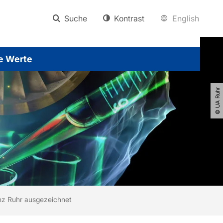
Suche
Kontrast
English
e Werte
© UA Ruhr
anz Ruhr ausgezeichnet