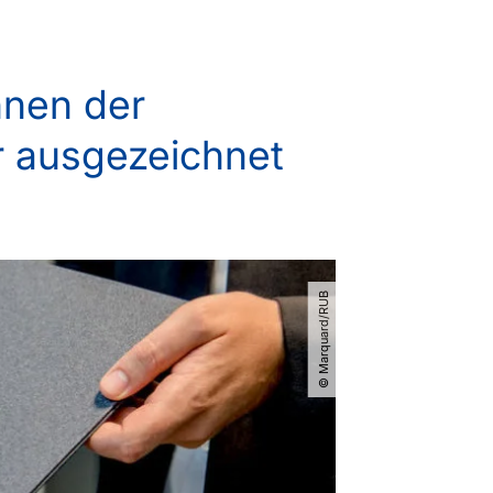
nnen der
hr ausgezeichnet
© Marquard​/​RUB