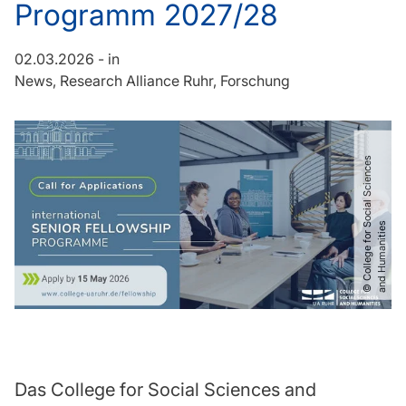
Programm 2027/28
02.03.2026
-
in
News
Research Alliance Ruhr
Forschung
©
C
o
l
l
e
g
e
f
o
r
o
c
i
a
l
S
c
i
e
n
c
e
s
a
n
d
H
u
m
a
n
i
t
i
e
S
s
Das College for Social Sciences and