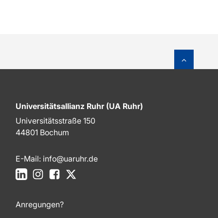
Zum Sei
Universitätsallianz Ruhr (UA Ruhr)
Universitätsstraße 150
44801 Bochum
E-Mail:
info@uaruhr.de
LinkedIn
Instagram
Facebook
X
Anregungen?