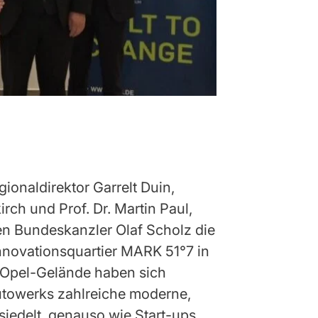
ionaldirektor Garrelt Duin,
ch und Prof. Dr. Martin Paul,
en Bundeskanzler Olaf Scholz die
nnovationsquartier MARK 51°7 in
 Opel-Gelände haben sich
utowerks zahlreiche moderne,
iedelt, genauso wie Start-ups