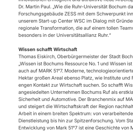
Dr. Martin Paul. „Wie die Ruhr-Universität Bochum d
Forschungsgebäude ZESS mit dem Schwerpunkt inno
unserem Start-up Center WSC im Dialog mit Gründer
regionale Transformation, die auf einem tollen Team
besonders in der Universitätsallianz Ruhr.“
Wissen schafft Wirtschaft
Thomas Eiskirch, Oberbürgermeister der Stadt Boch
„Wissen ist Bochums Ressource No. 1 und Wissen ist 
auch auf MARK 51°7. Moderne, technologieorientier
Hektar großen Areal ebenso Platz, wie Institute und
engen Kontakt zur Wirtschaft suchen. So schafft Wiss
angesiedelten Unternehmen Bochums Ruf als erstkla
Sicherheit und Automotive. Der Branchenmix auf MARK 
und steigert die Wirtschaftskraft der Region nachhal
Arbeit in einem breiten Spektrum: von verarbeitender
Dienstleistung bis hin zur Spitzenforschung. Vom S
Entwicklung von Mark 51°7 ist eine Geschichte von M