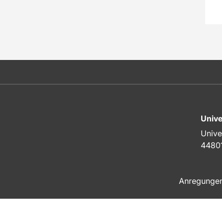
Unive
Unive
4480
Anregunge
Zum Seitenanfang