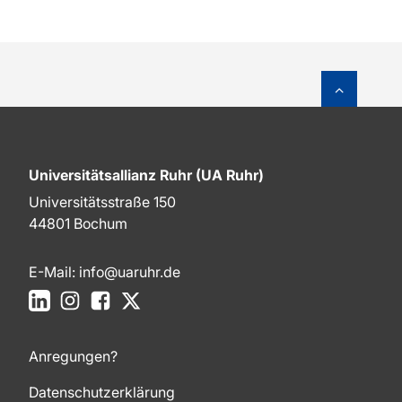
Zum Sei
Universitätsallianz Ruhr (UA Ruhr)
Universitätsstraße 150
44801 Bochum
E-Mail:
info@uaruhr.de
LinkedIn
Instagram
Facebook
X
Anregungen?
Datenschutzerklärung