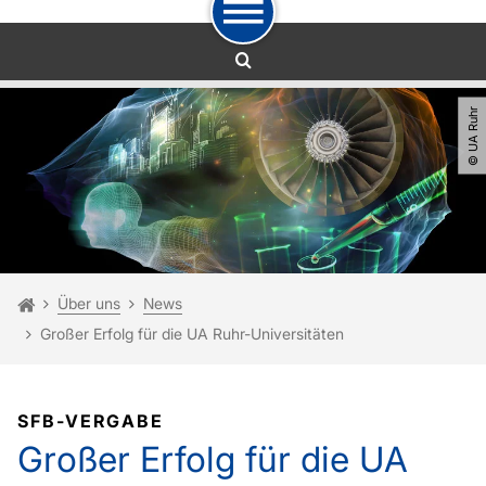
Zum Navigationspfad
Unterseiten von „Über uns“
Zur Navigation
Zum Schnellzugriff
Zum Fuß der Seite mit weiteren Services
Zum Inhalt
Zur Startseite
© UA Ruhr
Sie sind hier:
Startseite
Über uns
News
Großer Erfolg für die UA Ruhr-Universitäten
SFB-VERGABE
Großer Erfolg für die UA