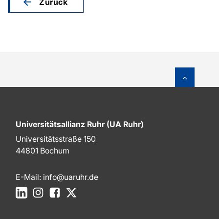
Zurück
Zum Sei
Universitätsallianz Ruhr (UA Ruhr)
Universitätsstraße 150
44801 Bochum
E-Mail:
info@uaruhr.de
LinkedIn
Instagram
Facebook
X