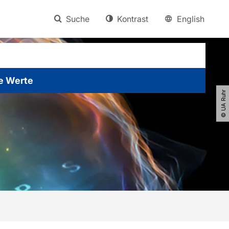
Suche
Kontrast
English
e Werte
© UA Ruhr