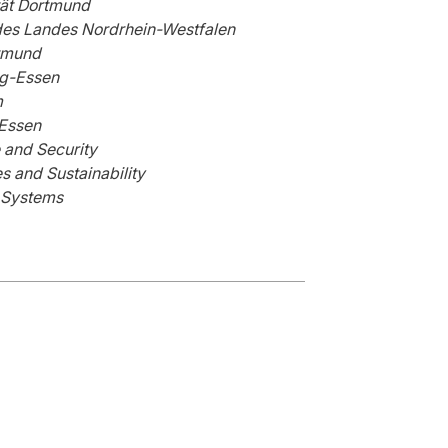
tät Dortmund
t des Landes Nordrhein-Westfalen
rtmund
urg-Essen
m
 Essen
 and Security
s and Sustainability
d Systems