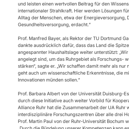
und leisten einen wertvollen Beitrag für den Wissen
internationaler Strahlkraft. Hier werden Lösungen f
Alltag der Menschen, etwa der Energieversorgung, D
Gesundheitsversorgung, erdacht.“
Prof. Manfred Bayer, als Rektor der TU Dortmund Ga
dankte ausdrücklich dafür, dass das Land die Spitz
angespannter Haushaltslage weiter unterstützt: „Wir 
angelegt sind, um das Ruhrgebiet als Forschungs- wi
stärken“, sagte er. „Wir schaffen damit mehr als nur
geht auch um wissenschaftliche Erkenntnisse, die mit
Innovationen münden sollen.“
Prof. Barbara Albert von der Universität Duisburg-Es
durch diese Initiative auch weiter Vorbild für Koope
Alliance Ruhr hat die Zusammenarbeit der UA Ruhr we
interdisziplinäre Forschungszentren über alle drei
Prof. Martin Paul von der Ruhr-Universität Bochum w
„Durch die Bündelung unserer Kompetenzen kann es u