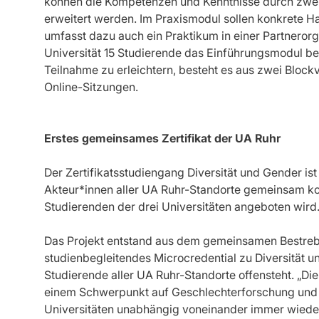
können die Kompetenzen und Kenntnisse durch zwe
erweitert werden. Im Praxismodul sollen konkrete H
umfasst dazu auch ein Praktikum in einer Partnerorga
Universität 15 Studierende das Einführungsmodul b
Teilnahme zu erleichtern, besteht es aus zwei Block
Online-Sitzungen.
Erstes gemeinsames Zertifikat der UA Ruhr
Der Zertifikatsstudiengang Diversität und Gender ist 
Akteur*innen aller UA Ruhr-Standorte gemeinsam kon
Studierenden der drei Universitäten angeboten wird
Das Projekt entstand aus dem gemeinsamen Bestreben
studienbegleitendes Microcredential zu Diversität u
Studierende aller UA Ruhr-Standorte offensteht. „Die
einem Schwerpunkt auf Geschlechterforschung und D
Universitäten unabhängig voneinander immer wieder 