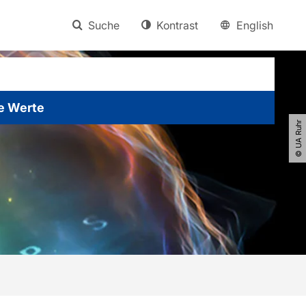
Suche
Kontrast
English
e Werte
© UA Ruhr