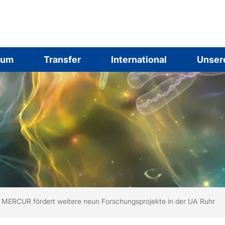
ium
Transfer
International
Unser
ind hier:
rtseite
MERCUR fördert weitere neun Forschungsprojekte in der UA Ruhr