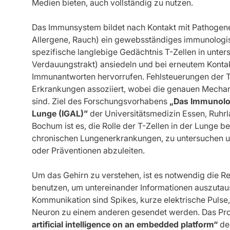
Medien bieten, auch vollständig zu nutzen.
Das Immunsystem bildet nach Kontakt mit Pathogene
Allergene, Rauch) ein gewebsständiges immunologi
spezifische langlebige Gedächtnis T-Zellen in unte
Verdauungstrakt) ansiedeln und bei erneutem Kontak
Immunantworten hervorrufen. Fehlsteuerungen der T-
Erkrankungen assoziiert, wobei die genauen Mecha
sind. Ziel des Forschungsvorhabens
„Das Immunolo
Lunge (IGAL)”
der Universitätsmedizin Essen, Ruhrl
Bochum ist es, die Rolle der T-Zellen in der Lunge b
chronischen Lungenerkrankungen, zu untersuchen 
oder Präventionen abzuleiten.
Um das Gehirn zu verstehen, ist es notwendig die Re
benutzen, um untereinander Informationen auszutau
Kommunikation sind Spikes, kurze elektrische Pulse
Neuron zu einem anderen gesendet werden. Das Pr
artificial intelligence on an embedded platform“
der