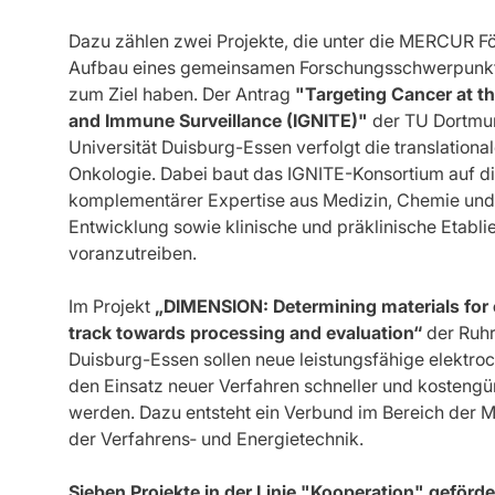
Dazu zählen zwei Projekte, die unter die MERCUR För
Aufbau eines gemeinsamen Forschungsschwerpunkte
zum Ziel haben. Der Antrag
"Targeting Cancer at t
and Immune Surveillance (IGNITE)"
der TU Dortmun
Universität Duisburg-Essen verfolgt die translationa
Onkologie. Dabei baut das IGNITE-Konsortium auf di
komplementärer Expertise aus Medizin, Chemie und B
Entwicklung sowie klinische und präklinische Etab
voranzutreiben.
Im Projekt
„DIMENSION: Determining materials for e
track towards processing and evaluation“
der Ruhr
Duisburg-Essen sollen neue leistungsfähige elektro
den Einsatz neuer Verfahren schneller und kostengüns
werden. Dazu entsteht ein Verbund im Bereich der M
der Verfahrens‐ und Energietechnik.
Sieben Projekte in der Linie "Kooperation" geförde