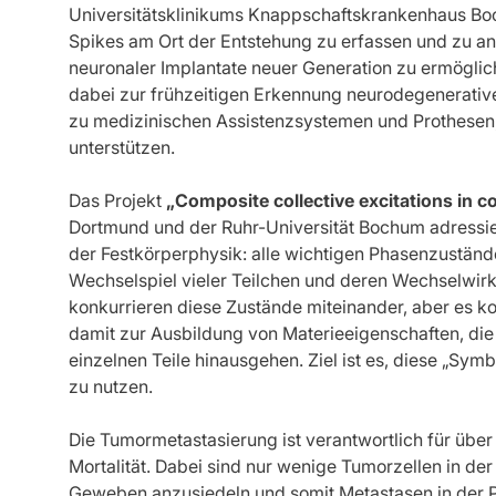
Universitätsklinikums Knappschaftskrankenhaus Boc
Spikes am Ort der Entstehung zu erfassen und zu an
neuronaler Implantate neuer Generation zu ermögli
dabei zur frühzeitigen Erkennung neurodegenerative
zu medizinischen Assistenzsystemen und Prothesen, 
unterstützen.
Das Projekt
„Composite collective excitations in c
Dortmund und der Ruhr-Universität Bochum adressie
der Festkörperphysik: alle wichtigen Phasenzuständ
Wechselspiel vieler Teilchen und deren Wechselwir
konkurrieren diese Zustände miteinander, aber es k
damit zur Ausbildung von Materieeigenschaften, di
einzelnen Teile hinausgehen. Ziel ist es, diese „Symb
zu nutzen.
Die Tumormetastasierung ist verantwortlich für übe
Mortalität. Dabei sind nur wenige Tumorzellen in der
Geweben anzusiedeln und somit Metastasen in der Pe