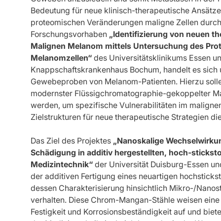
Bedeutung für neue klinisch-therapeutische Ansätze 
proteomischen Veränderungen maligne Zellen durc
Forschungsvorhaben
„Identifizierung von neuen th
Malignen Melanom mittels Untersuchung des Pro
Melanomzellen“
des Universitätsklinikums Essen un
Knappschaftskrankenhaus Bochum, handelt es sich u
Gewebeproben von Melanom-Patienten. Hierzu solle
modernster Flüssigchromatographie-gekoppelter M
werden, um spezifische Vulnerabilitäten im malignen
Zielstrukturen für neue therapeutische Strategien d
Das Ziel des Projektes
„Nanoskalige Wechselwirkun
Schädigung in additiv hergestellten, hoch-sticksto
Medizintechnik“
der Universität Duisburg-Essen un
der additiven Fertigung eines neuartigen hochstickst
dessen Charakterisierung hinsichtlich Mikro-/Nanost
verhalten. Diese Chrom-Mangan-Stähle weisen eine 
Festigkeit und Korrosionsbeständigkeit auf und biete