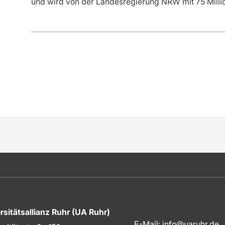
und wird von der Landesregierung NRW mit 75 Millio
rsitätsallianz Ruhr (UA Ruhr)
E-Mail:
info@uaruhr.de