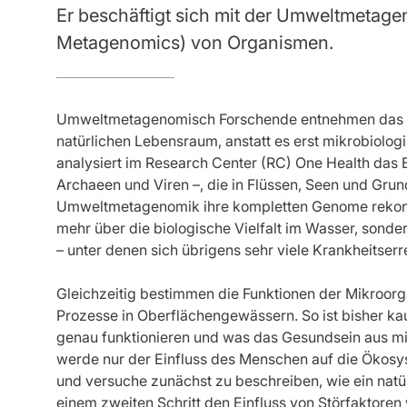
Er beschäftigt sich mit der Umweltmetag
Metagenomics) von Organismen.
Umweltmetagenomisch Forschende entnehmen das Ma
natürlichen Lebensraum, anstatt es erst mikrobiologi
analysiert im Research Center (RC) One Health das 
Archaeen und Viren –, die in Flüssen, Seen und Gru
Umweltmetagenomik ihre kompletten Genome rekonstr
mehr über die biologische Vielfalt im Wasser, sond
– unter denen sich übrigens sehr viele Krankheitserre
Gleichzeitig bestimmen die Funktionen der Mikroor
Prozesse in Oberflächengewässern. So ist bisher k
genau funktionieren und was das Gesundsein aus mi
werde nur der Einfluss des Menschen auf die Ökosys
und versuche zunächst zu beschreiben, wie ein natü
einem zweiten Schritt den Einfluss von Störfaktore