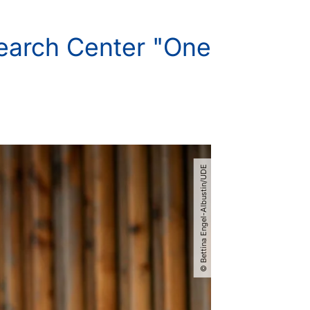
search Center "One
© Bettina Engel-Albustin​/​UDE