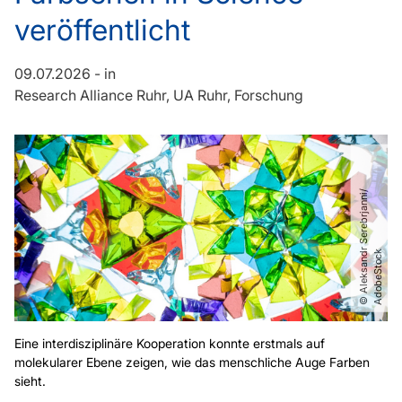
veröffentlicht
09.07.2026
-
in
Research Alliance Ruhr
UA Ruhr
Forschung
©
A
l
e
k
s
a
n
S
e
r
e
b
r
j
a
n
n
i​​
/​​
A
d
o
b
e
S
t
o
c
d
r
k
Eine interdisziplinäre Kooperation konnte erstmals auf
molekularer Ebene zeigen, wie das menschliche Auge Farben
sieht.