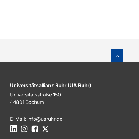
Zum Sei
Universitätsallianz Ruhr (UA Ruhr)
Universitätsstraße 150
44801 Bochum
E-Mail:
info@uaruhr.de
LinkedIn
Instagram
Facebook
X