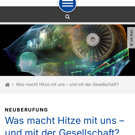
Zum Navigationspfad
Zur Navigation
Zum Schnellzugriff
Zum Fuß der Seite mit weiteren Services
Zum Inhalt
Zur Startseite
© UA Ruhr
Sie sind hier:
Startseite
Was macht Hitze mit uns – und mit der Gesellschaft?
NEUBERUFUNG
Was macht Hitze mit uns –
und mit der Gesellschaft?