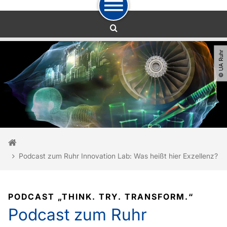
Zum Navigationspfad
Zur Navigation
Zum Schnellzugriff
Zum Fuß der Seite mit weiteren Services
Zum Inhalt
Zur Startseite
© UA Ruhr
Sie sind hier:
Startseite
Podcast zum Ruhr Innovation Lab: Was heißt hier Exzellenz?
PODCAST „THINK. TRY. TRANSFORM.“
Podcast zum Ruhr