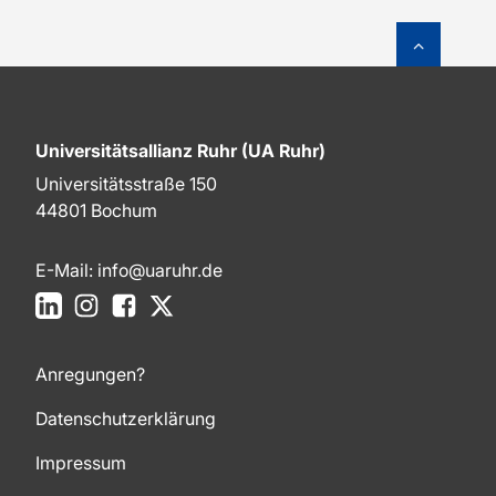
Zum Sei
Universitätsallianz Ruhr (UA Ruhr)
Universitätsstraße 150
44801 Bochum
E-Mail:
info@uaruhr.de
LinkedIn
Instagram
Facebook
X
Anregungen?
Datenschutzerklärung
Impressum