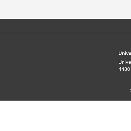
Unive
Unive
4480
To top of page