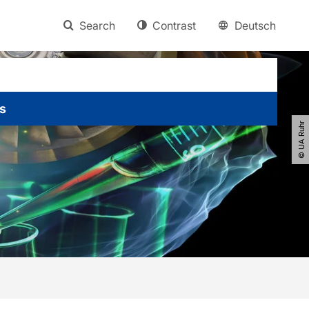
Search
Contrast
Deutsch
s
© UA Ruhr